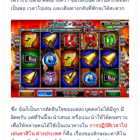
เพราะบางคนก็คิดเอาแค่ว่า ขอให้เป็นคาสิโนที่ใกล้ที่พัก
เป็นพอ เวลาไปเล่น และเดินทางกลับที่พักจะได้สะดวก
ซึ่ง นั่นก็เป็นการตัดสินใจของแต่ละบุคคลไม่ได้มีถูก มี
ผิดครับ แต่ที่วันนี้จะนำเสนอ หรือแนะนำให้ได้คนทราบ
เพื่อให้หลายคนได้ใช้เป็นแนวทางใน
การปฏิบัติเวลาไป
เล่นคาสิโน ต่างประเทศ
ก็คือ เรื่องของลักษณะคาสิโน