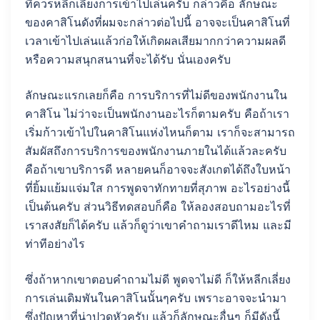
ที่ควรหลีกเลี่ยงการเข้าไปเล่นครับ กล่าวคือ ลักษณะ
ของคาสิโนดังที่ผมจะกล่าวต่อไปนี้ อาจจะเป็นคาสิโนที่
เวลาเข้าไปเล่นแล้วก่อให้เกิดผลเสียมากกว่าความผลดี
หรือความสนุกสนานที่จะได้รับ นั่นเองครับ
ลักษณะแรกเลยก็คือ การบริการที่ไม่ดีของพนักงานใน
คาสิโน ไม่ว่าจะเป็นพนักงานอะไรก็ตามครับ คือถ้าเรา
เริ่มก้าวเข้าไปในคาสิโนแห่งไหนก็ตาม เราก็จะสามารถ
สัมผัสถึงการบริการของพนักงานภายในได้แล้วละครับ
คือถ้าเขาบริการดี หลายคนก็อาจจะสังเกตได้ถึงใบหน้า
ที่ยิ้มแย้มแจ่มใส การพูดจาทักทายที่สุภาพ อะไรอย่างนี้
เป็นต้นครับ ส่วนวิธีทดสอบก็คือ ให้ลองสอบถามอะไรที่
เราสงสัยก็ได้ครับ แล้วก็ดูว่าเขาคำถามเราดีไหม และมี
ท่าทีอย่างไร
ซึ่งถ้าหากเขาตอบคำถามไม่ดี พูดจาไม่ดี ก็ให้หลีกเลี่ยง
การเล่นเดิมพันในคาสิโนนั้นๆครับ เพราะอาจจะนำมา
ซึ่งปัญหาที่น่าปวดหัวครับ แล้วก็ลักษณะอื่นๆ ก็มีดังนี้