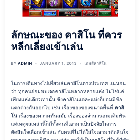
ลักษณะของ คาสิโน ที่ควร
หลีกเลี่ยงเข้าเล่น
BY
ADMIN
JANUARY 1, 2013
เกมส์คาสิโน
ในการเดินทางไปเที่ยวเล่นคาสิโนต่างประเทศ แน่นอน
ว่า ทุกคนย่อมพบเจอคาสิโนหลากหลายแห่ง ไม่ใช่แค่
เพียงแห่งเดียวเท่านั้น ซึ่งคาสิโนแต่ละแห่งก็ย่อมมีข้อ
แตกต่างกันออกไป เช่น เรื่องของของขนาดพื้นที่
คาสิ
โน
เรื่องของความทันสมัย เรื่องของจำนวนเกมเดิมพัน
แต่เหตุผลเหล่านี้ก็มีทั้งคนที่เอามาเป็นปัจจัยในการ
ตัดสินใจเลือกเข้าเล่น กับคนที่ไม่ได้ใส่ใจเอามาตัดสินใจ