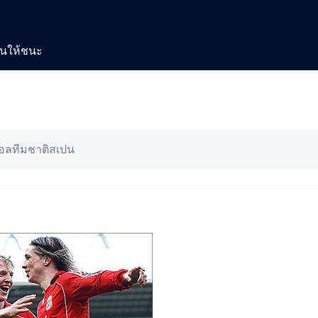
โนให้ชนะ
บอลทีมชาติสเปน