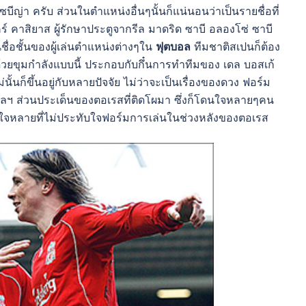
ญ่า ครับ ส่วนในตำแหน่งอื่นๆนั้นก็แน่นอนว่าเป็นรายชื่อที่
ีเคร์ คาสิยาส ผู้รักษาประตูจากรีล มาดริด ซาบี อลองโซ่ ซาบี
นชื่อชั้นของผู้เล่นตำแหน่งต่างๆใน
ฟุตบอล
ทีมชาติสเปนก็ต้อง
 ด้วยขุมกำลังแบบนี้ ประกอบกับกึ๋นการทำทีมของ เดล บอสเก้
่นั้นก็ขึ้นอยู่กับหลายปัจจัย ไม่ว่าจะเป็นเรื่องของดวง ฟอร์ม
บ ฯลฯ ส่วนประเด็นของตอเรสที่ติดโผมา ซึ่งก็โดนใจหลายๆคน
นใจหลายที่ไม่ประทับใจฟอร์มการเล่นในช่วงหลังของตอเรส